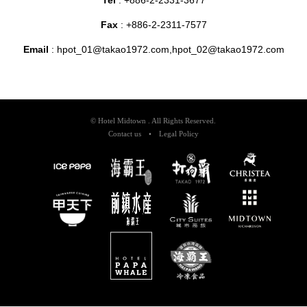
Tel
: +886-2-2331-3677
Fax
: +886-2-2311-7577
Email
:
hpot_01@takao1972.com,hpot_02@takao1972.com
© Hotel Midtown . All Rights Reserved.
Contact us
•
Legal Policy